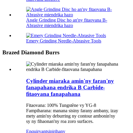
Angle Grinding Disc ho an'ny fitaovana B-
Abrasive miendrika hazo
Emery Grinding Needle-Abrasive Tools
Brazed Diamond Burrs
Cylinder miaraka amin'ny faran'ny
fanapahana endrika B Carbide-
fitaovana fanapahana
Fitaovana: 100% Tungstène vy YG-8
Fampiharana: manana sisiny farany ambany, izay
mety amin'ny deburring ny contour ambonin'ny
sy ny fihaonan'ny roa zoro surfaces.
Enquiry
antsipirihany