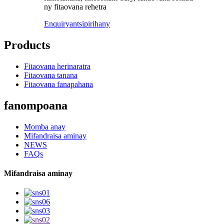
ny fitaovana rehetra
Enquiry
antsipirihany
Products
Fitaovana herinaratra
Fitaovana tanana
Fitaovana fanapahana
fanompoana
Momba anay
Mifandraisa aminay
NEWS
FAQs
Mifandraisa aminay