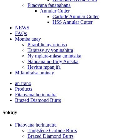
Fitaovana fanapahana
Annular Cutter
Carbide Annular Cutter
HSS Annular Cutter
NEWS
FAQs
Momba anay
Piraofilin'ny orinasa
Taratasy sy voninahitra
Ny mpiara-miasa amintsika
Nahoana no Ifidy Antsika
Hevitra mpanjifa
Mifandraisa aminay
an-trano
Products
Fitaovana herinaratra
Brazed Diamond Burrs
Sokajy
Fitaovana herinaratra
Tungstène Carbide Burrs
Brazed Diamond Burrs