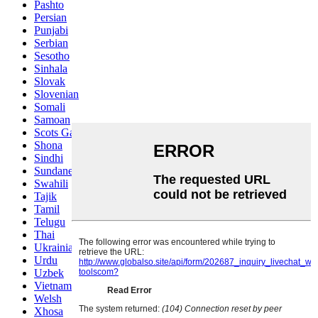
Pashto
Persian
Punjabi
Serbian
Sesotho
Sinhala
Slovak
Slovenian
Somali
Samoan
Scots Gaelic
Shona
Sindhi
Sundanese
Swahili
Tajik
Tamil
Telugu
Thai
Ukrainian
Urdu
Uzbek
Vietnamese
Welsh
Xhosa