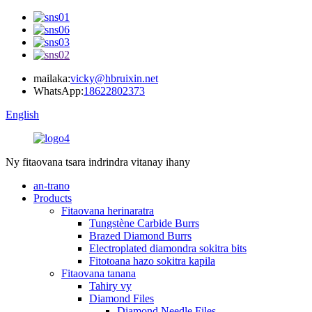
mailaka:
vicky@hbruixin.net
WhatsApp:
18622802373
English
Ny fitaovana tsara indrindra vitanay ihany
an-trano
Products
Fitaovana herinaratra
Tungstène Carbide Burrs
Brazed Diamond Burrs
Electroplated diamondra sokitra bits
Fitotoana hazo sokitra kapila
Fitaovana tanana
Tahiry vy
Diamond Files
Diamond Needle Files