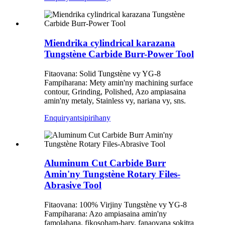
Miendrika cylindrical karazana
Tungstène Carbide Burr-Power Tool
Fitaovana: Solid Tungstène vy YG-8
Fampiharana: Mety amin'ny machining surface
contour, Grinding, Polished, Azo ampiasaina
amin'ny metaly, Stainless vy, nariana vy, sns.
Enquiry
antsipirihany
Aluminum Cut Carbide Burr
Amin'ny Tungstène Rotary Files-
Abrasive Tool
Fitaovana: 100% Virjiny Tungstène vy YG-8
Fampiharana: Azo ampiasaina amin'ny
famolahana, fikosoham-bary, fanaovana sokitra