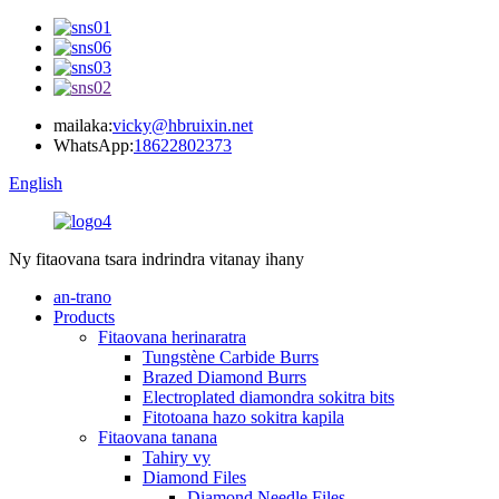
mailaka:
vicky@hbruixin.net
WhatsApp:
18622802373
English
Ny fitaovana tsara indrindra vitanay ihany
an-trano
Products
Fitaovana herinaratra
Tungstène Carbide Burrs
Brazed Diamond Burrs
Electroplated diamondra sokitra bits
Fitotoana hazo sokitra kapila
Fitaovana tanana
Tahiry vy
Diamond Files
Diamond Needle Files