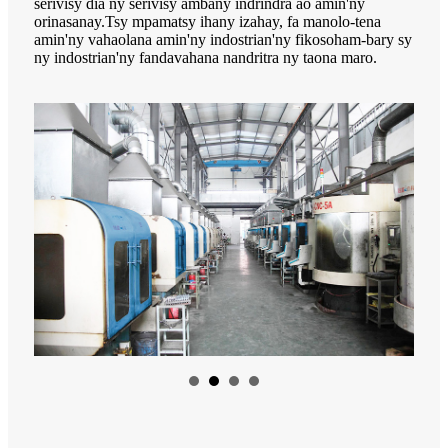
serivisy dia ny serivisy ambany indrindra ao amin'ny
orinasanay.Tsy mpamatsy ihany izahay, fa manolo-tena
amin'ny vahaolana amin'ny indostrian'ny fikosoham-bary sy
ny indostrian'ny fandavahana nandritra ny taona maro.