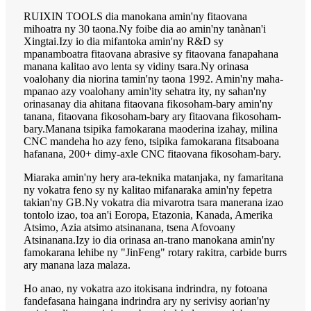
RUIXIN TOOLS dia manokana amin'ny fitaovana
mihoatra ny 30 taona.Ny foibe dia ao amin'ny tanànan'i
Xingtai.Izy io dia mifantoka amin'ny R&D sy
mpanamboatra fitaovana abrasive sy fitaovana fanapahana
manana kalitao avo lenta sy vidiny tsara.Ny orinasa
voalohany dia niorina tamin'ny taona 1992. Amin'ny maha-
mpanao azy voalohany amin'ity sehatra ity, ny sahan'ny
orinasanay dia ahitana fitaovana fikosoham-bary amin'ny
tanana, fitaovana fikosoham-bary ary fitaovana fikosoham-
bary.Manana tsipika famokarana maoderina izahay, milina
CNC mandeha ho azy feno, tsipika famokarana fitsaboana
hafanana, 200+ dimy-axle CNC fitaovana fikosoham-bary.
Miaraka amin'ny hery ara-teknika matanjaka, ny famaritana
ny vokatra feno sy ny kalitao mifanaraka amin'ny fepetra
takian'ny GB.Ny vokatra dia mivarotra tsara manerana izao
tontolo izao, toa an'i Eoropa, Etazonia, Kanada, Amerika
Atsimo, Azia atsimo atsinanana, tsena Afovoany
Atsinanana.Izy io dia orinasa an-trano manokana amin'ny
famokarana lehibe ny "JinFeng" rotary rakitra, carbide burrs
ary manana laza malaza.
Ho anao, ny vokatra azo itokisana indrindra, ny fotoana
fandefasana haingana indrindra ary ny serivisy aorian'ny