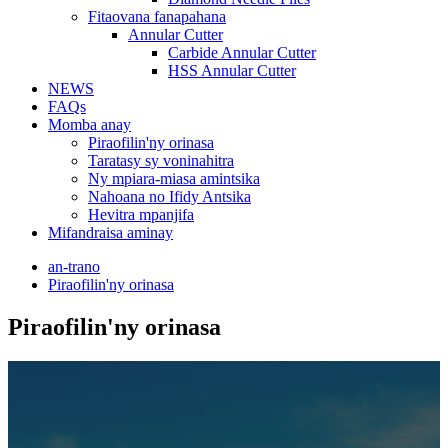
Fitaovana fanapahana
Annular Cutter
Carbide Annular Cutter
HSS Annular Cutter
NEWS
FAQs
Momba anay
Piraofilin'ny orinasa
Taratasy sy voninahitra
Ny mpiara-miasa amintsika
Nahoana no Ifidy Antsika
Hevitra mpanjifa
Mifandraisa aminay
an-trano
Piraofilin'ny orinasa
Piraofilin'ny orinasa