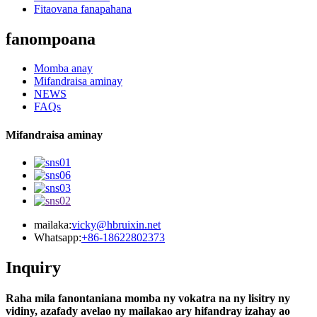
Fitaovana fanapahana
fanompoana
Momba anay
Mifandraisa aminay
NEWS
FAQs
Mifandraisa aminay
mailaka:
vicky@hbruixin.net
Whatsapp:
+86-18622802373
Inquiry
Raha mila fanontaniana momba ny vokatra na ny lisitry ny
vidiny, azafady avelao ny mailakao ary hifandray izahay ao