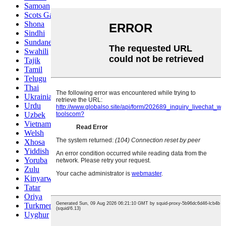
Samoan
Scots Gaelic
Shona
Sindhi
Sundanese
Swahili
Tajik
Tamil
Telugu
Thai
Ukrainian
Urdu
Uzbek
Vietnamese
Welsh
Xhosa
Yiddish
Yoruba
Zulu
Kinyarwanda
Tatar
Oriya
Turkmen
Uyghur