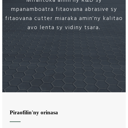
Mifantoka amin'ny R&D sy
mpanamboatra fitaovana abrasive sy
fitaovana cutter miaraka amin'ny kalitao
avo lenta sy vidiny tsara.
Piraofilin'ny orinasa